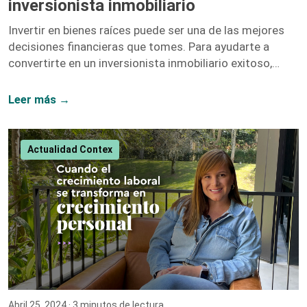
inversionista inmobiliario
Invertir en bienes raíces puede ser una de las mejores
decisiones financieras que tomes. Para ayudarte a
convertirte en un inversionista inmobiliario exitoso,
hemos recopilado una lista de libros y recursos que te
proporcionarán las herramientas y el conocimiento
Leer más →
necesarios. A continuación, te presentamos nuestras
recomendaciones más destacadas. 1. El Inversionista
Millonario de Bienes Raíces – Gary Keller Gary Keller,
Actualidad Contex
fundador de Keller Williams Realty, recopila los
testimonios de más de 100 inversionistas millonarios
para ofrecer una guía completa sobre […]
Abril 25, 2024
· 3 minutos de lectura