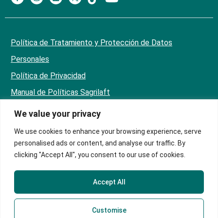
Política de Tratamiento y Protección de Datos
Personales
Política de Privacidad
Manual de Políticas Sagrilaft
We value your privacy
Sede Principal
Teletrabajadores
We use cookies to enhance your browsing experience, serve
personalised ads or content, and analyse our traffic. By
Correo
clicking "Accept All", you consent to our use of cookies.
servicioalcliente@contex.com.co
Línea PQRS
324 474 1080
Accept All
ChatBot
318 707 6476
Customise