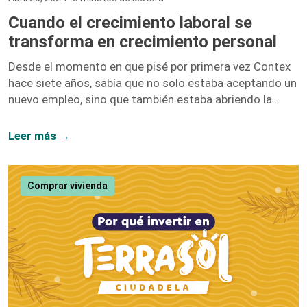
Cuando el crecimiento laboral se
transforma en crecimiento personal
Desde el momento en que pisé por primera vez Contex
hace siete años, sabía que no solo estaba aceptando un
nuevo empleo, sino que también estaba abriendo la
puerta a un sinfín de oportunidades de crecimiento. No
me equivoqué. Hoy, siete años después, puedo afirmar
Leer más →
con convicción que el crecimiento laboral y el personal
van de la mano, y mi paso por esta compañía lo
demuestra. Iniciar como una entusiasta del marketing
Comprar vivienda
digital y ascender hasta convertirme en la Directora […]