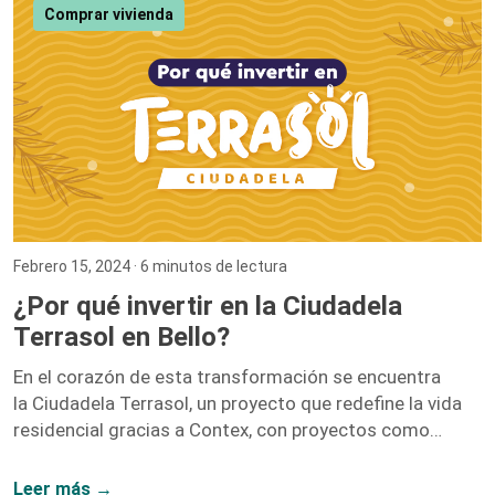
demuestra. Iniciar como una entusiasta del marketing
Comprar vivienda
digital y ascender hasta convertirme en la Directora […]
Febrero 15, 2024
· 6 minutos de lectura
¿Por qué invertir en la Ciudadela
Terrasol en Bello?
En el corazón de esta transformación se encuentra
la Ciudadela Terrasol, un proyecto que redefine la vida
residencial gracias a Contex, con proyectos como
Vidanta, Nogales, y Fragua.
Leer más →