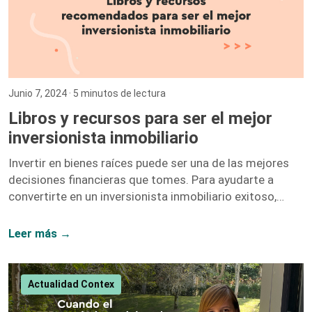
Junio 7, 2024
· 5 minutos de lectura
Libros y recursos para ser el mejor
inversionista inmobiliario
Invertir en bienes raíces puede ser una de las mejores
decisiones financieras que tomes. Para ayudarte a
convertirte en un inversionista inmobiliario exitoso,
hemos recopilado una lista de libros y recursos que te
proporcionarán las herramientas y el conocimiento
Leer más →
necesarios. A continuación, te presentamos nuestras
recomendaciones más destacadas. 1. El Inversionista
Millonario de Bienes Raíces – Gary Keller Gary Keller,
Actualidad Contex
fundador de Keller Williams Realty, recopila los