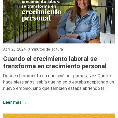
testimonios de más de 100 inversionistas millonarios
para ofrecer una guía completa sobre […]
Abril 25, 2024
· 3 minutos de lectura
Cuando el crecimiento laboral se
transforma en crecimiento personal
Desde el momento en que pisé por primera vez Contex
hace siete años, sabía que no solo estaba aceptando un
nuevo empleo, sino que también estaba abriendo la
puerta a un sinfín de oportunidades de crecimiento. No
me equivoqué. Hoy, siete años después, puedo afirmar
Leer más →
con convicción que el crecimiento laboral y el personal
van de la mano, y mi paso por esta compañía lo