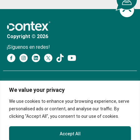
Copyright © 2026
¡Síguenos en redes!
Política de Tratamiento y Protección de Datos
We value your privacy
Personales
We use cookies to enhance your browsing experience, serve
Política de Privacidad
personalised ads or content, and analyse our traffic. By
clicking "Accept All", you consent to our use of cookies.
Manual de Políticas Sagrilaft
Sede Principal
Accept All