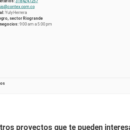
etarios:
3184247257
sis@contex.com.co
al:
Yuly Herrera
egro, sector Riogrande
 negocios:
9:00 am a 5:00 pm
nos
tros proyectos que te pueden interes