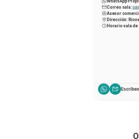
WhatsApp Propi
Correo sala:
oa
Asesor comerci
Dirección: Rion
Horario sala de
Escríbe
O