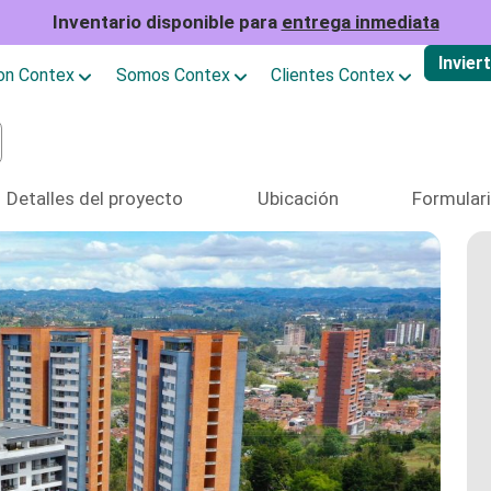
Inventario disponible para
entrega inmediata
Invier
con Contex
Somos Contex
Clientes Contex
Detalles del proyecto
Ubicación
Formular