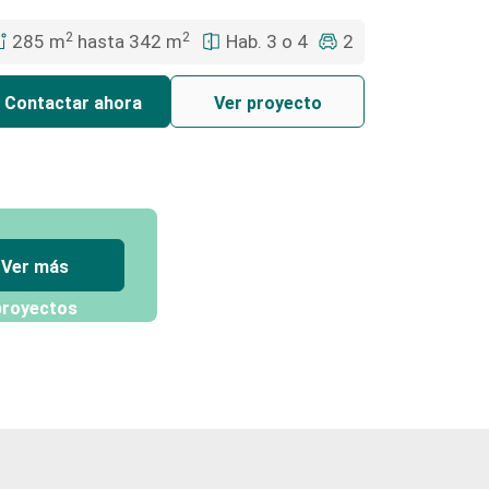
2
2
285 m
hasta 342 m
Hab. 3 o 4
2
Contactar ahora
Ver proyecto
Ver más
proyectos