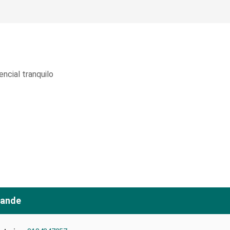
ncial tranquilo
rande