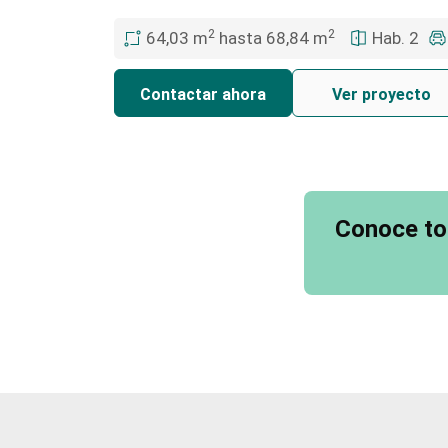
2
2
64,03 m
hasta 68,84 m
Hab. 2
Contactar ahora
Ver proyecto
Conoce to