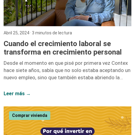
Abril 25, 2024
· 3 minutos de lectura
Cuando el crecimiento laboral se
transforma en crecimiento personal
Desde el momento en que pisé por primera vez Contex
hace siete años, sabía que no solo estaba aceptando un
nuevo empleo, sino que también estaba abriendo la
puerta a un sinfín de oportunidades de crecimiento. No
me equivoqué. Hoy, siete años después, puedo afirmar
Leer más →
con convicción que el crecimiento laboral y el personal
van de la mano, y mi paso por esta compañía lo
demuestra. Iniciar como una entusiasta del marketing
Comprar vivienda
digital y ascender hasta convertirme en la Directora […]