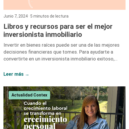
Junio 7, 2024
· 5 minutos de lectura
Libros y recursos para ser el mejor
inversionista inmobiliario
Invertir en bienes raíces puede ser una de las mejores
decisiones financieras que tomes. Para ayudarte a
convertirte en un inversionista inmobiliario exitoso,
hemos recopilado una lista de libros y recursos que te
proporcionarán las herramientas y el conocimiento
Leer más →
necesarios. A continuación, te presentamos nuestras
recomendaciones más destacadas. 1. El Inversionista
Millonario de Bienes Raíces – Gary Keller Gary Keller,
Actualidad Contex
fundador de Keller Williams Realty, recopila los
testimonios de más de 100 inversionistas millonarios
para ofrecer una guía completa sobre […]