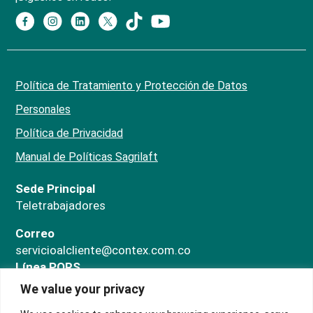
Política de Tratamiento y Protección de Datos
Personales
Política de Privacidad
Manual de Políticas Sagrilaft
Sede Principal
Teletrabajadores
Correo
servicioalcliente@contex.com.co
Línea PQRS
324 474 1080
We value your privacy
ChatBot