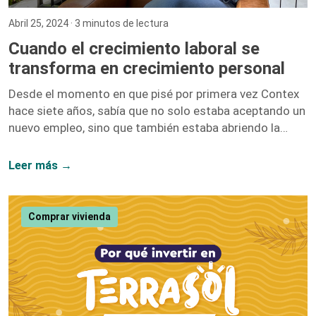
Abril 25, 2024
· 3 minutos de lectura
Cuando el crecimiento laboral se
transforma en crecimiento personal
Desde el momento en que pisé por primera vez Contex
hace siete años, sabía que no solo estaba aceptando un
nuevo empleo, sino que también estaba abriendo la
puerta a un sinfín de oportunidades de crecimiento. No
me equivoqué. Hoy, siete años después, puedo afirmar
Leer más →
con convicción que el crecimiento laboral y el personal
van de la mano, y mi paso por esta compañía lo
demuestra. Iniciar como una entusiasta del marketing
Comprar vivienda
digital y ascender hasta convertirme en la Directora […]