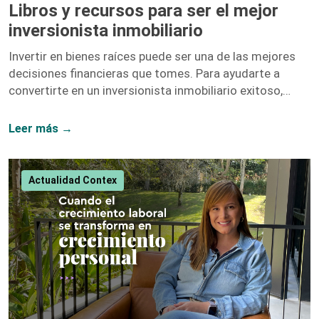
Libros y recursos para ser el mejor
inversionista inmobiliario
Invertir en bienes raíces puede ser una de las mejores
decisiones financieras que tomes. Para ayudarte a
convertirte en un inversionista inmobiliario exitoso,
hemos recopilado una lista de libros y recursos que te
proporcionarán las herramientas y el conocimiento
Leer más →
necesarios. A continuación, te presentamos nuestras
recomendaciones más destacadas. 1. El Inversionista
Millonario de Bienes Raíces – Gary Keller Gary Keller,
Actualidad Contex
fundador de Keller Williams Realty, recopila los
testimonios de más de 100 inversionistas millonarios
para ofrecer una guía completa sobre […]