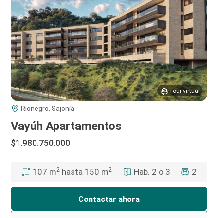
Tour virtual
Rionegro, Sajonía
Vayúh Apartamentos
$1.980.750.000
2
2
Hab. 2 o 3
2
107 m
hasta 150 m
Contactar ahora