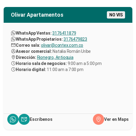
Olivar Apartamentos
NO VIS
WhatsApp Ventas:
3176411879
WhatsApp Propietarios:
3176479823
Correo sala:
olivar@contex.com.co
Asesor comercial:
Natalia Román Uribe
Dirección:
Rionegro, Antioquia
Horario sala de negocios:
9:00 am a 5:00 pm
Horario digital:
11:00 am a 7:00 pm
Escríbenos
Ver en Maps