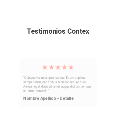
Testimonios Contex
★
★
★
★
★
“Quisque varius aliquet cursus. Etiam dapibus
semper enim, nec finibus arcu consequat quis.
Aenean eget diam sit amet augue dictum tempus
sit amet non nisl. ”
Nombre Apellido - Detalle